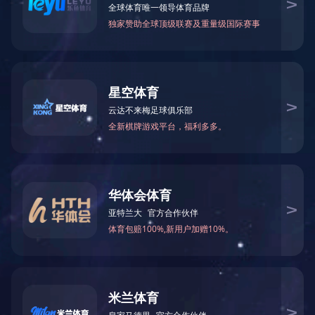
（中国）
1xbet·官方站官网-1xbet(中国)
开云手机web版登录入
口-开云（中国）
开云(中国)Kaiyun·官方网站-kaiyun.com
米乐
网页版登录入口-米乐(中国)
竞猜网-竞猜网APP官方下载
LEJING.COM
开云手机web版登录入口-开云（中国）
1xbet·官
方站官网-1xbet(中国)