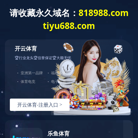
Exception
Description
Mysql服务器(localhost)连接失败
Error Message:No such file or directory
Error Code:2002
Source File
/www/wwwroot/alexandreccarmo.com/core/lib/mysql.class.php(21)
Stack Trace
#0 /www/wwwroot/alexandreccarmo.com/core/lib/mysql.c
Error Message:No such file or directory
Error Code:2002.Warning)
#1 /www/wwwroot/alexandreccarmo.com/core/lib/mysql.clas
#2 /www/wwwroot/alexandreccarmo.com/core/Model.php(29)m
#3 /www/wwwroot/alexandreccarmo.com/core/App.php(398)Mo
#4 /www/wwwroot/alexandreccarmo.com/core/Controller.ph
#5 /www/wwwroot/alexandreccarmo.com/controllers/Common
#6 /www/wwwroot/alexandreccarmo.com/controllers/IndexCo
#7 /www/wwwroot/alexandreccarmo.com/core/App.php(149)In
#8 /www/wwwroot/alexandreccarmo.com/index.php(19)App::r
米兰网页版-米兰体育（中国）
星空app官网登录入口-星空